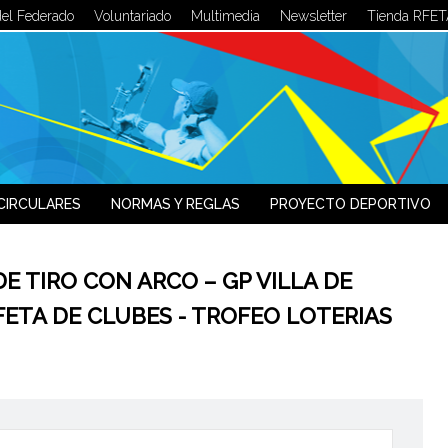
del Federado
Voluntariado
Multimedia
Newsletter
Tienda RFET
LOG IN
OR
SIGN UP
Usuario
Contraseña
CIRCULARES
NORMAS Y REGLAS
PROYECTO DEPORTIVO
Recuérdeme
E TIRO CON ARCO – GP VILLA DE
¿Recordar contraseña?
¿Recordar usuario?
FETA DE CLUBES - TROFEO LOTERIAS