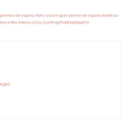
-premios-de-espana/item/1024-ii-gran-premio-de-espana-iberdrola-
lubes-trofeo-loterias-2025-2026#sigProIdcb95baad72
argas)