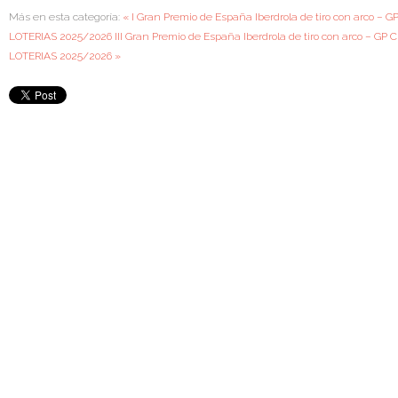
Más en esta categoría:
« I Gran Premio de España Iberdrola de tiro con arco – 
LOTERIAS 2025/2026
III Gran Premio de España Iberdrola de tiro con arco – GP 
LOTERIAS 2025/2026 »