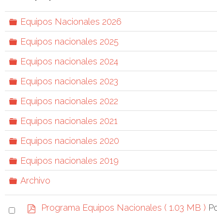
a
C
Equipos Nacionales 2026
r
a
C
Equipos nacionales 2025
r
p
a
p
e
C
Equipos nacionales 2024
r
e
a
p
t
t
C
Equipos nacionales 2023
r
e
a
a
p
t
a
C
Equipos nacionales 2022
r
e
a
a
p
t
C
Equipos nacionales 2021
r
e
a
a
p
t
C
Equipos nacionales 2020
r
e
a
a
p
t
C
Equipos nacionales 2019
r
e
a
a
p
t
C
Archivo
r
e
a
a
p
t
r
e
a
S
p
Po
Programa Equipos Nacionales
( 1.03 MB )
p
t
d