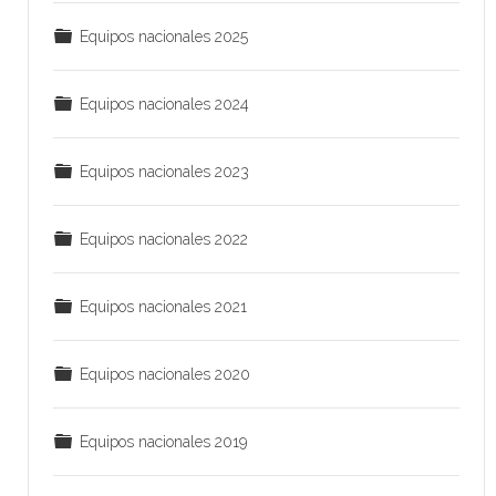
r
C
Equipos nacionales 2025
p
a
e
r
C
Equipos nacionales 2024
t
p
a
a
e
r
C
Equipos nacionales 2023
t
p
a
a
e
r
C
Equipos nacionales 2022
t
p
a
a
e
r
C
Equipos nacionales 2021
t
p
a
a
e
r
C
Equipos nacionales 2020
t
p
a
a
e
r
C
Equipos nacionales 2019
t
p
a
a