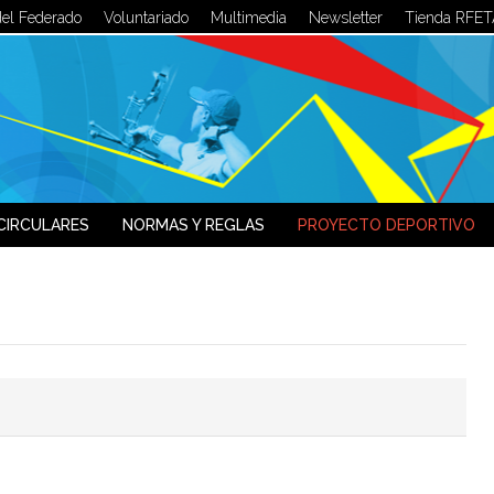
del Federado
Voluntariado
Multimedia
Newsletter
Tienda RFET
LOG IN
OR
SIGN UP
Usuario
Contraseña
CIRCULARES
NORMAS Y REGLAS
PROYECTO DEPORTIVO
Recuérdeme
¿Recordar contraseña?
¿Recordar usuario?