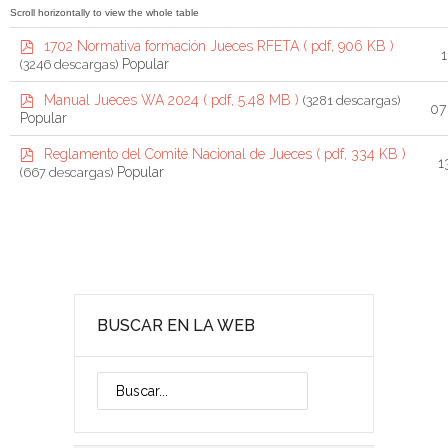
r
p
1702 Normativa formación Jueces RFETA
( pdf, 906 KB )
p
1
d
Popular
(3246 descargas)
f
e
p
Manual Jueces WA 2024
( pdf, 5.48 MB )
(3281 descargas)
07
t
d
Popular
f
a
p
Reglamento del Comité Nacional de Jueces
( pdf, 334 KB )
1
d
Popular
(667 descargas)
f
BUSCAR EN LA WEB