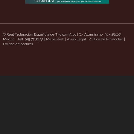
© Real Federación Española de Tiro con Arco | C/ Altamirano, 30 - 28008
Madrid | Telf. 915 77 36 33 |
Mapa Web
|
Aviso Legal
|
Política de Privacidad
|
thsidepizzaschatt.com/
Política de cookies
https://www.uavpioneers.com/
Deneme Bonusu Veren Si