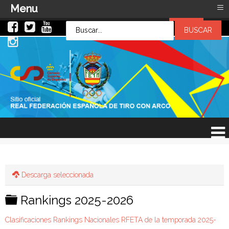
≡
Menu
LOG IN
LOG IN
OR
SIGN UP
Usuario
Contraseña
Recuérdeme
¿Recordar contraseña?
¿Recordar usuario?
Descarga seleccionada
C
Rankings 2025-2026
a
Clasificaciones Rankings Nacionales RFETA de la temporada 2025-