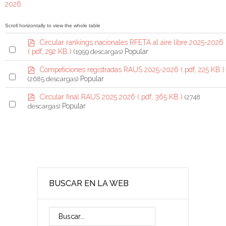
r
2026
p
e
p
Circular rankings nacionales RFETA al aire libre 2025-2026
t
S
d
Popular
( pdf, 292 KB )
(1959 descargas)
f
a
e
p
Competiciones registradas RAUS 2025-2026
( pdf, 225 KB )
l
S
d
Popular
(2685 descargas)
e
f
e
p
Circular final RAUS 2025 2026
( pdf, 365 KB )
(2748
c
l
S
d
Popular
descargas)
t
e
f
e
a
c
l
n
t
e
i
a
c
t
n
t
e
i
a
BUSCAR EN LA WEB
m
t
n
e
i
m
t