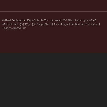
© Real Federación Española de Tiro con Arco | C/ Altamirano, 30 - 28008
Madrid | Telf. 915 77 36 33 |
Mapa Web
|
Aviso Legal
|
Política de Privacidad
|
tt.com/
Política de cookies
https://www.uavpioneers.com/
Deneme Bonusu Veren Siteler
casino site