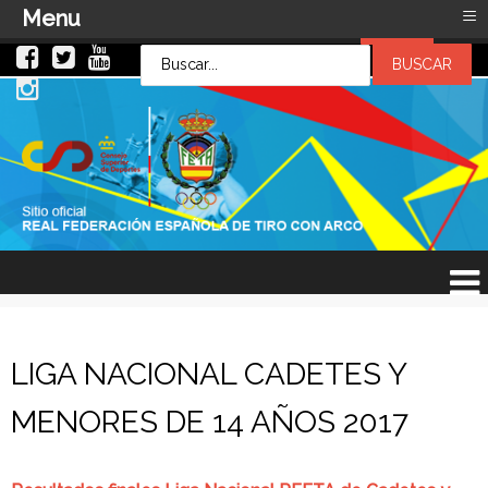
≡
Menu
LOG IN
LOG IN
OR
SIGN UP
Usuario
Contraseña
Recuérdeme
¿Recordar contraseña?
¿Recordar usuario?
LIGA NACIONAL CADETES Y
MENORES DE 14 AÑOS 2017