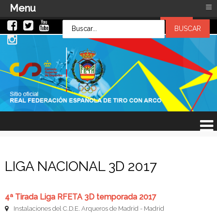
≡
Menu
LOG IN
LOG IN
OR
SIGN UP
Usuario
Contraseña
Recuérdeme
¿Recordar contraseña?
¿Recordar usuario?
LIGA NACIONAL 3D 2017
4ª Tirada Liga RFETA 3D temporada 2017
Instalaciones del C.D.E. Arqueros de Madrid - Madrid