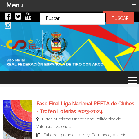
≡
Menu
LOG IN
LOG IN
OR
SIGN UP
Usuario
Contraseña
Recuérdeme
¿Recordar contraseña?
¿Recordar usuario?
Fase Final Liga Nacional RFETA de Clubes
- Trofeo Loterías 2023-2024
Pistas Atletismo Universidad Politécnica de
Valencia - Valencia
Sábado, 29 Junio 2024 y Domingo, 30 Junio