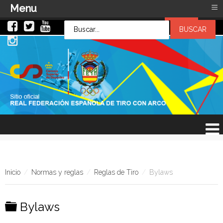
≡
Menu
LOG IN
LOG IN
OR
SIGN UP
Usuario
Contraseña
Recuérdeme
¿Recordar contraseña?
¿Recordar usuario?
Inicio
/
Normas y reglas
/
Reglas de Tiro
/
Bylaws
C
Bylaws
a