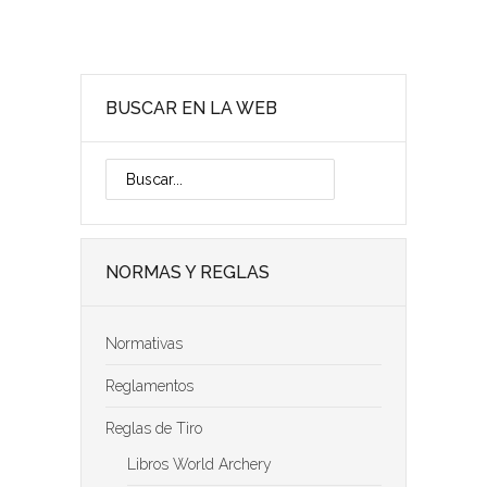
r
p
e
BUSCAR EN LA WEB
t
a
NORMAS Y REGLAS
Normativas
Reglamentos
Reglas de Tiro
Libros World Archery