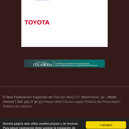
© Real Federación Española de Tiro con Arco | C/ Altamirano, 30 - 28008
Madrid | Telf. 915 77 36 33 |
Mapa Web
|
Aviso Legal
|
Política de Privacidad
|
hsidepizzaschatt.com/
Política de cookies
https://www.uavpioneers.com/
Deneme Bonusu Veren Sit
Nuestra página web utiliza cookies propias y de terceros.
I consent
Para seguir navegando debe aceptar la instalación de