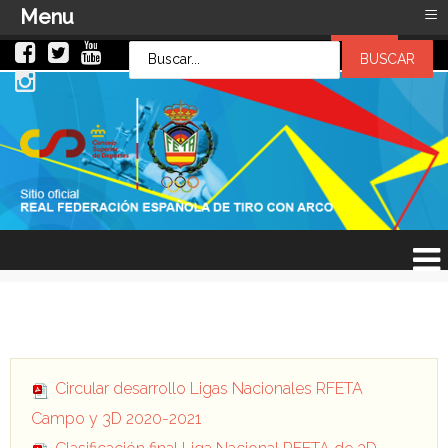
≡
Menu
LOG IN
LOG IN
OR
SIGN UP
Usuario
Contraseña
Recuérdeme
¿Recordar contraseña?
¿Recordar usuario?
Circular desarrollo Ligas Nacionales RFETA
Campo y 3D 2020-2021