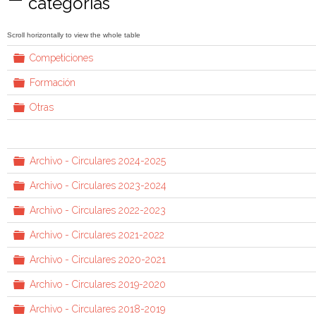
categorías
r
c
h
C
Competiciones
a
i
r
C
Formación
p
v
a
e
r
C
Otras
e
t
p
a
a
e
r
t
p
a
e
C
Archivo - Circulares 2024-2025
t
a
a
r
C
Archivo - Circulares 2023-2024
p
a
e
r
C
Archivo - Circulares 2022-2023
t
p
a
a
e
r
C
Archivo - Circulares 2021-2022
t
p
a
a
e
r
C
Archivo - Circulares 2020-2021
t
p
a
a
e
r
C
Archivo - Circulares 2019-2020
t
p
a
a
e
r
C
Archivo - Circulares 2018-2019