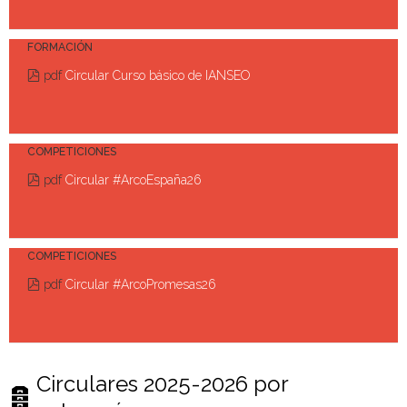
FORMACIÓN
pdf
Circular Curso básico de IANSEO
COMPETICIONES
pdf
Circular #ArcoEspaña26
COMPETICIONES
pdf
Circular #ArcoPromesas26
Circulares 2025-2026 por
a