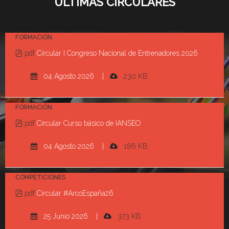
ÚLTIMAS CIRCULARES
h
e
n
FORMACIÓN
u
m
pdf
Circular I Congreso Nacional de Entrenadores 2026
b
04 Agosto 2026 |
230 KB
e
r
o
FORMACIÓN
f
pdf
Circular Curso básico de IANSEO
d
o
04 Agosto 2026 |
186 KB
c
u
COMPETICIONES
m
pdf
Circular #ArcoEspaña26
e
n
25 Junio 2026 |
373 KB
t