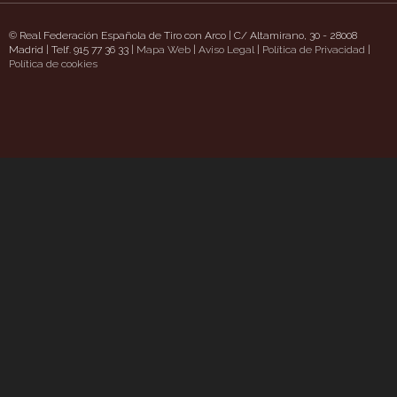
© Real Federación Española de Tiro con Arco | C/ Altamirano, 30 - 28008
Madrid | Telf. 915 77 36 33 |
Mapa Web
|
Aviso Legal
|
Política de Privacidad
|
pizzaschatt.com/
Política de cookies
https://www.uavpioneers.com/
Deneme Bonusu Veren Siteler
c