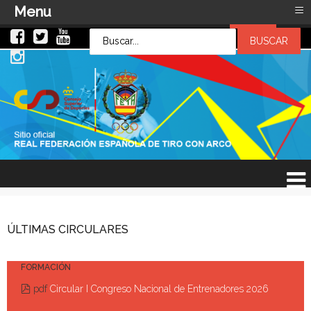
≡
Menu
LOG IN
LOG IN
OR
SIGN UP
Usuario
Contraseña
Recuérdeme
¿Recordar contraseña?
¿Recordar usuario?
ÚLTIMAS CIRCULARES
FORMACIÓN
pdf
Circular I Congreso Nacional de Entrenadores 2026