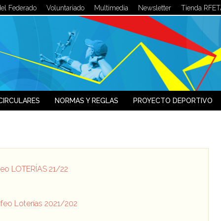
del Federado
Voluntariado
Multimedia
Newsletter
Tienda RFET
LOG IN
OR
SIGN UP
Usuario
Contraseña
CIRCULARES
NORMAS Y REGLAS
PROYECTO DEPORTIVO
Recuérdeme
¿Recordar contraseña?
¿Recordar usuario?
ofeo LOTERÍAS 21/22
ofeo Loterías 2021/202