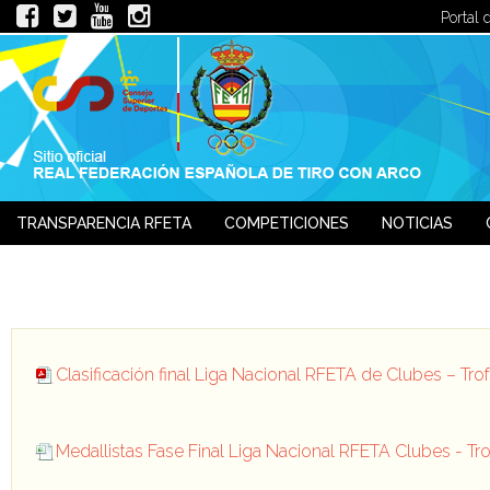
Portal 
TRANSPARENCIA RFETA
COMPETICIONES
NOTICIAS
JUECES
Clasificación final Liga Nacional RFETA de Clubes – Tr
Medallistas Fase Final Liga Nacional RFETA Clubes - Tr