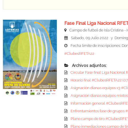
Fase Final Liga Nacional RFE
Campo de futbol de Isla Cristina -
Sábado, 09 Julio 2022 y Domingo
Fecha límite de inscripciones: Do
#ClubesRFETA22
Archivos adjuntos:
Circular Fase final Liga Naciona
Horario final #ClubesRFETA22 (0
Asignación dianas equipos x3 #
Asignación dianas equipos mixt
Información general #ClubesRFE
Enfrentamientos fase de grupos
Plano campo de tiro #ClubesRFE
Plano inmediaciones campo de t