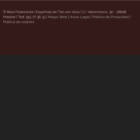
© Real Federación Española de Tiro con Arco | C/ Altamirano, 30 - 28008
Madrid | Telf. 915 77 36 33 |
Mapa Web
|
Aviso Legal
|
Política de Privacidad
|
izzaschatt.com/
Política de cookies
https://www.uavpioneers.com/
Deneme Bonusu Veren Siteler
ca