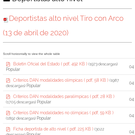
a
r
Deportistas alto nivel Tiro con Arco
p
(13 de abril de 2020)
e
t
a
p
Boletín Oficial del Estado
( pdf, 492 KB )
(1973 descargas)
04
d
Popular
f
p
Criterios DAN modalidades olímpicas
( pdf, 58 KB )
(1987
04
d
Popular
descargas)
f
p
Criterios DAN modalidades paralímpicas
( pdf, 28 KB )
04
d
Popular
(1705 descargas)
f
p
Criterios DAN modalidades no olímpicas
( pdf, 59 KB )
04
d
Popular
(1892 descargas)
f
p
Ficha deportista de alto nivel
( pdf, 225 KB )
(3022
04
d
Popular
descargas)