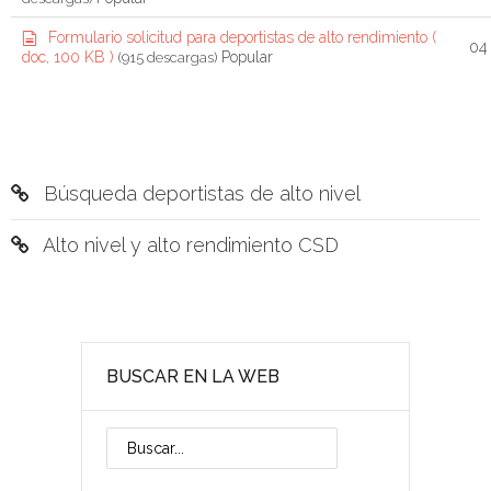
f
d
Formulario solicitud para deportistas de alto rendimiento
(
04
o
Popular
doc, 100 KB )
(915 descargas)
c
u
m
e
n
t
o
Búsqueda deportistas de alto nivel
Alto nivel y alto rendimiento CSD
BUSCAR EN LA WEB