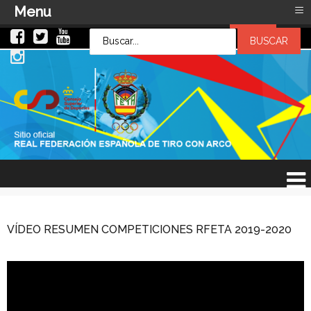
≡
Menu
LOG IN
LOG IN
OR
SIGN UP
Usuario
Contraseña
Recuérdeme
¿Recordar contraseña?
¿Recordar usuario?
VÍDEO RESUMEN COMPETICIONES RFETA 2019-2020