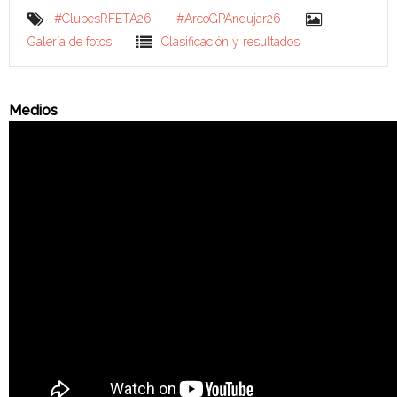
#ClubesRFETA26
#ArcoGPAndujar26
Galería de fotos
Clasificación y resultados
Medios