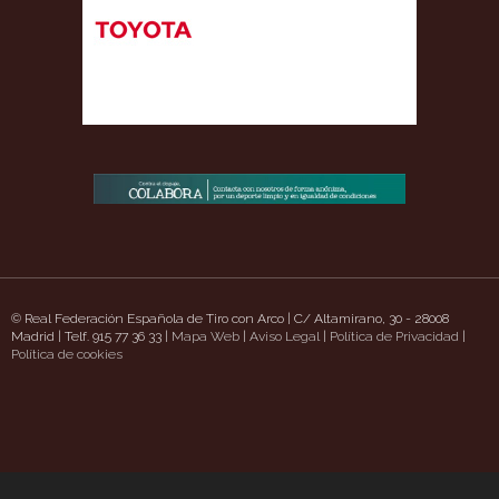
© Real Federación Española de Tiro con Arco | C/ Altamirano, 30 - 28008
Madrid | Telf. 915 77 36 33 |
Mapa Web
|
Aviso Legal
|
Política de Privacidad
|
gery.com/
Política de cookies
https://southsidepizzaschatt.com/
https://www.uavpioneers.com/
Den