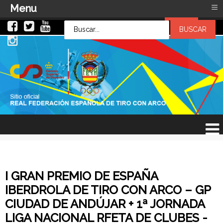
≡
Menu
LOG IN
LOG IN
OR
SIGN UP
Usuario
Contraseña
Recuérdeme
¿Recordar contraseña?
¿Recordar usuario?
I GRAN PREMIO DE ESPAÑA
IBERDROLA DE TIRO CON ARCO – GP
CIUDAD DE ANDÚJAR + 1ª JORNADA
LIGA NACIONAL RFETA DE CLUBES -