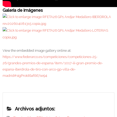
Galería de imágenes
View the embedded image gallery online at:
https://www.federarco.es/competiciones/competiciones-25-
26/grandes-premios-de-espana/item/1017-iii-gran-premio-de-
espana-iberdrola-de-tiro-con-arco-gp-villa-de-
madrid#sigProId6af6671e94
Archivos adjuntos: