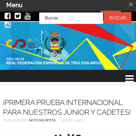
≡
Menu
LOG IN
LOG IN
OR
SIGN UP
Usuario
Contraseña
Recuérdeme
¿Recordar contraseña?
¿Recordar usuario?
¡PRIMERA PRUEBA INTERNACIONAL
PARA NUESTROS JÚNIOR Y CADETES!
PUBLICADO EN
NOTICIAS RFETA
JUNIO 1 2026