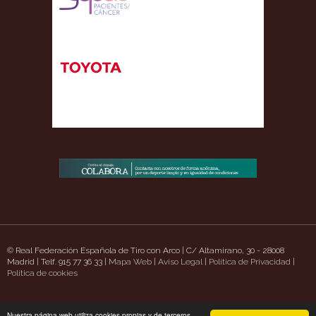
© Real Federación Española de Tiro con Arco | C/ Altamirano, 30 - 28008
Madrid | Telf. 915 77 36 33 |
Mapa Web
|
Aviso Legal
|
Política de Privacidad
|
tt.com/
Política de cookies
https://www.uavpioneers.com/
Deneme Bonusu Veren Siteler
casino site
Nuestra página web utiliza cookies propias y de terceros.