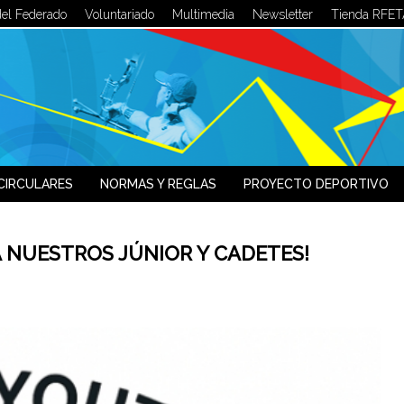
del Federado
Voluntariado
Multimedia
Newsletter
Tienda RFET
LOG IN
OR
SIGN UP
Usuario
Contraseña
CIRCULARES
NORMAS Y REGLAS
PROYECTO DEPORTIVO
Recuérdeme
 NUESTROS JÚNIOR Y CADETES!
¿Recordar contraseña?
¿Recordar usuario?