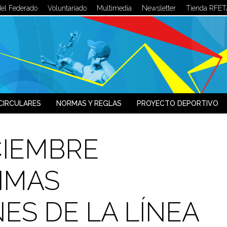
del Federado
Voluntariado
Multimedia
Newsletter
Tienda RFET
LOG IN
OR
SIGN UP
Usuario
Contraseña
CIRCULARES
NORMAS Y REGLAS
PROYECTO DEPORTIVO
Recuérdeme
CIEMBRE
¿Recordar contraseña?
¿Recordar usuario?
IMAS
S DE LA LÍNEA