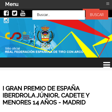
≡
Menu
LOG IN
LOG IN
OR
SIGN UP
Usuario
Contraseña
Recuérdeme
¿Recordar contraseña?
¿Recordar usuario?
I GRAN PREMIO DE ESPAÑA
IBERDROLA JÚNIOR, CADETE Y
MENORES 14 AÑOS - MADRID