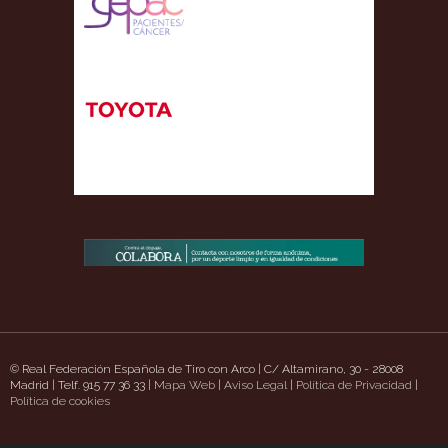
© Real Federación Española de Tiro con Arco | C/ Altamirano, 30 - 28008
Madrid | Telf. 915 77 36 33 |
Mapa Web
|
Aviso Legal
|
Política de Privacidad
|
hsidepizzaschatt.com/
Política de cookies
https://www.uavpioneers.com/
Deneme Bonusu Veren Sit