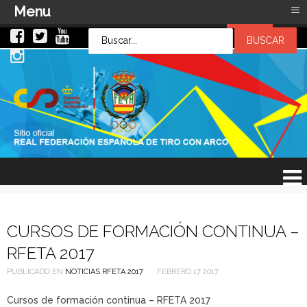
≡
Menu
LOG IN
LOG IN
OR
SIGN UP
Usuario
Contraseña
Recuérdeme
¿Recordar contraseña?
¿Recordar usuario?
CURSOS DE FORMACIÓN CONTINUA –
RFETA 2017
PUBLICADO EN
NOTICIAS RFETA 2017
FEBRERO 17 2017
Cursos de formación continua – RFETA 2017