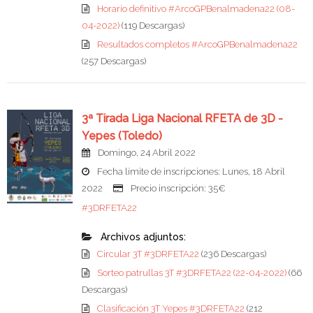
Horario definitivo #ArcoGPBenalmadena22 (08-
04-2022)
(119 Descargas)
Resultados completos #ArcoGPBenalmadena22
(257 Descargas)
3ª Tirada Liga Nacional RFETA de 3D -
Yepes (Toledo)
Domingo, 24 Abril 2022
Fecha límite de inscripciones: Lunes, 18 Abril
2022
Precio inscripción: 35€
#3DRFETA22
Archivos adjuntos:
Circular 3T #3DRFETA22
(236 Descargas)
Sorteo patrullas 3T #3DRFETA22 (22-04-2022)
(66
Descargas)
Clasificación 3T Yepes #3DRFETA22
(212