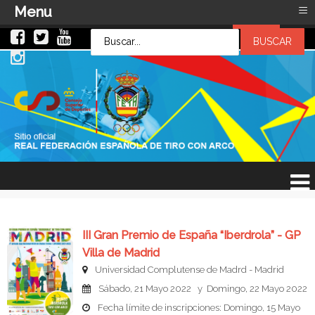
≡
Menu
LOG IN
LOG IN
OR
SIGN UP
Usuario
Contraseña
Recuérdeme
¿Recordar contraseña?
¿Recordar usuario?
III Gran Premio de España “Iberdrola” - GP
Villa de Madrid
Universidad Complutense de Madrd - Madrid
Sábado, 21 Mayo 2022 y Domingo, 22 Mayo 2022
Fecha límite de inscripciones: Domingo, 15 Mayo