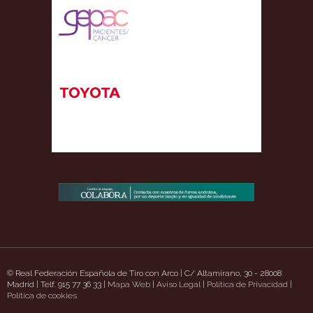
© Real Federación Española de Tiro con Arco | C/ Altamirano, 30 - 28008
Madrid | Telf. 915 77 36 33 |
Mapa Web
|
Aviso Legal
|
Política de Privacidad
|
/
https://www.uavpioneers.com/
Política de cookies
Deneme Bonusu Veren Siteler
casino siteleri
d