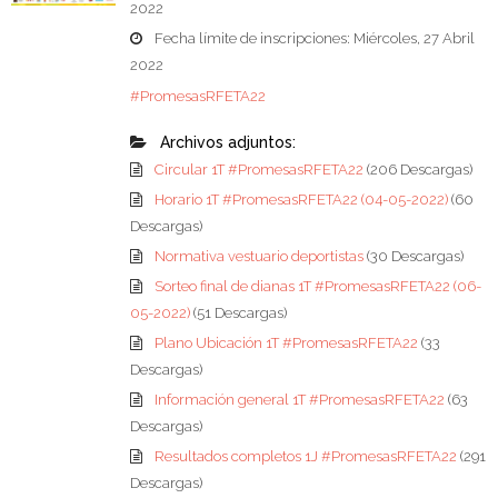
2022
Fecha límite de inscripciones: Miércoles, 27 Abril
2022
#PromesasRFETA22
Archivos adjuntos:
Circular 1T #PromesasRFETA22
(206 Descargas)
Horario 1T #PromesasRFETA22 (04-05-2022)
(60
Descargas)
Normativa vestuario deportistas
(30 Descargas)
Sorteo final de dianas 1T #PromesasRFETA22 (06-
05-2022)
(51 Descargas)
Plano Ubicación 1T #PromesasRFETA22
(33
Descargas)
Información general 1T #PromesasRFETA22
(63
Descargas)
Resultados completos 1J #PromesasRFETA22
(291
Descargas)