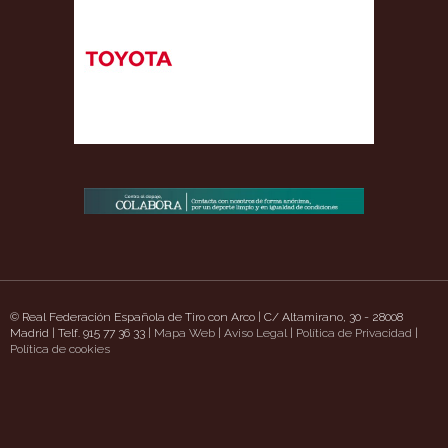
© Real Federación Española de Tiro con Arco | C/ Altamirano, 30 - 28008
Madrid | Telf. 915 77 36 33 |
Mapa Web
|
Aviso Legal
|
Política de Privacidad
|
zzaschatt.com/
Política de cookies
https://www.uavpioneers.com/
Deneme Bonusu Veren Siteler
cas