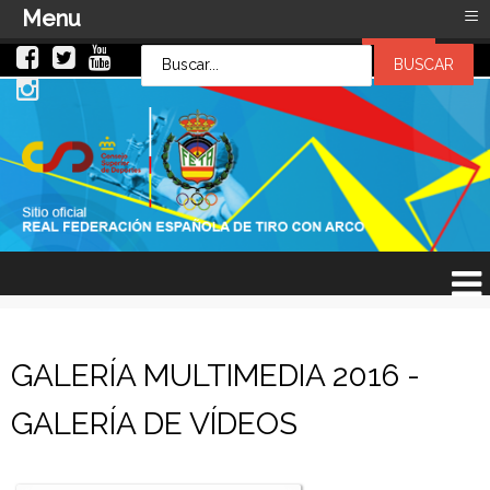
≡
Menu
LOG IN
LOG IN
OR
SIGN UP
Usuario
Contraseña
Recuérdeme
¿Recordar contraseña?
¿Recordar usuario?
GALERÍA MULTIMEDIA 2016 -
GALERÍA DE VÍDEOS