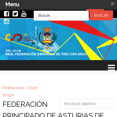
≡
Menu
LOG IN
LOG IN
OR
SIGN UP
Usuario
Contraseña
Recuérdeme
¿Recordar contraseña?
¿Recordar usuario?
Federaciones / Clubs
Buscar
FEDERACIÓN
PRINCIPADO DE ASTURIAS DE