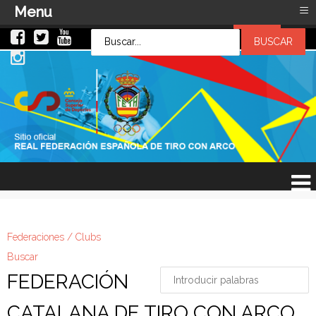
≡
Menu
LOG IN
LOG IN
OR
SIGN UP
Usuario
Contraseña
Recuérdeme
¿Recordar contraseña?
¿Recordar usuario?
Federaciones / Clubs
Buscar
FEDERACIÓN
CATALANA DE TIRO CON ARCO