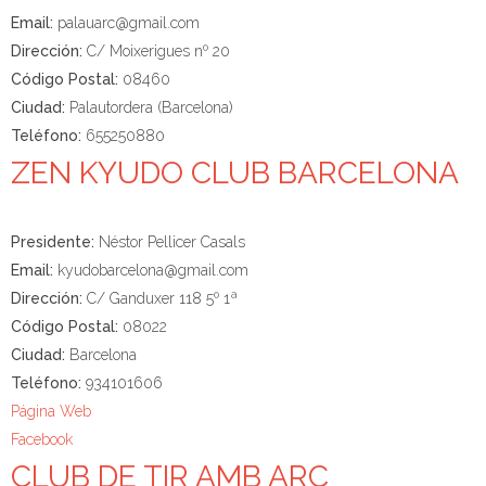
Email:
palauarc@gmail.com
Dirección:
C/ Moixerigues nº 20
Código Postal:
08460
Ciudad:
Palautordera (Barcelona)
Teléfono:
655250880
ZEN KYUDO CLUB BARCELONA
Presidente:
Néstor Pellicer Casals
Email:
kyudobarcelona@gmail.com
Dirección:
C/ Ganduxer 118 5º 1ª
Código Postal:
08022
Ciudad:
Barcelona
Teléfono:
934101606
Página Web
Facebook
CLUB DE TIR AMB ARC