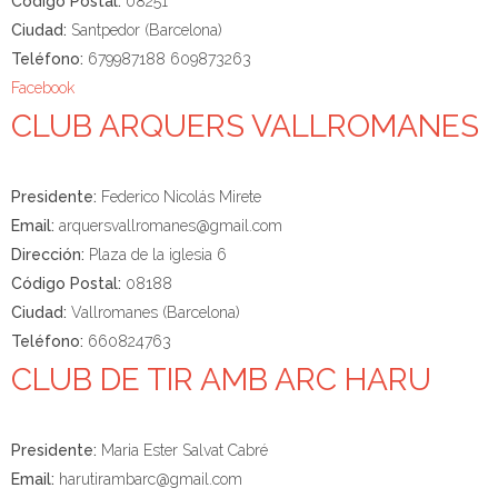
Código Postal:
08251
Ciudad:
Santpedor (Barcelona)
Teléfono:
679987188 609873263
Facebook
CLUB ARQUERS VALLROMANES
Presidente:
Federico Nicolás Mirete
Email:
arquersvallromanes@gmail.com
Dirección:
Plaza de la iglesia 6
Código Postal:
08188
Ciudad:
Vallromanes (Barcelona)
Teléfono:
660824763
CLUB DE TIR AMB ARC HARU
Presidente:
Maria Ester Salvat Cabré
Email:
harutirambarc@gmail.com