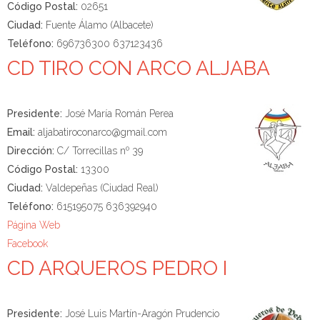
Código Postal:
02651
Ciudad:
Fuente Álamo (Albacete)
Teléfono:
696736300 637123436
CD TIRO CON ARCO ALJABA
Presidente:
José María Román Perea
Email:
aljabatiroconarco@gmail.com
Dirección:
C/ Torrecillas nº 39
Código Postal:
13300
Ciudad:
Valdepeñas (Ciudad Real)
Teléfono:
615195075 636392940
Página Web
Facebook
CD ARQUEROS PEDRO I
Presidente:
José Luis Martín-Aragón Prudencio