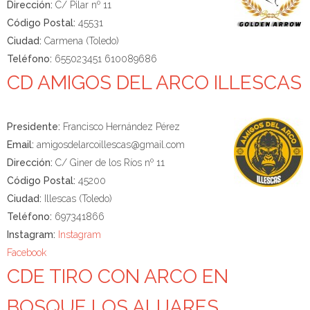
Dirección:
C/ Pilar nº 11
Código Postal:
45531
Ciudad:
Carmena (Toledo)
Teléfono:
655023451 610089686
CD AMIGOS DEL ARCO ILLESCAS
Presidente:
Francisco Hernández Pérez
Email:
amigosdelarcoillescas@gmail.com
Dirección:
C/ Giner de los Ríos nº 11
Código Postal:
45200
Ciudad:
Illescas (Toledo)
Teléfono:
697341866
Instagram:
Instagram
Facebook
CDE TIRO CON ARCO EN
BOSQUE LOS ALIJARES