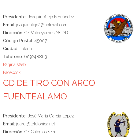
Presidente:
Joaquin Alejo Fernández
Email:
joaquinalejo2@hotmail.com
Dirección:
C/ Valdeyernos 28 1ºD
Código Postal:
45007
Ciudad:
Toledo
Teléfono:
609248863
Página Web
Facebook
CD DE TIRO CON ARCO
FUENTEALAMO
Presidente:
José María García López
Email:
jgarcl@telefonica.net
Dirección:
C/ Colegios s/n