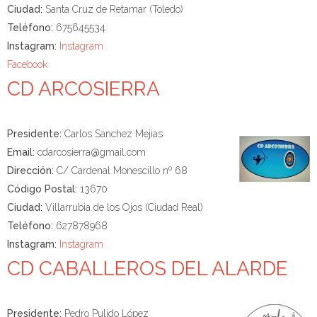
Ciudad:
Santa Cruz de Retamar (Toledo)
Teléfono:
675645534
Instagram:
Instagram
Facebook
CD ARCOSIERRA
Presidente:
Carlos Sánchez Mejias
Email:
cdarcosierra@gmail.com
Dirección:
C/ Cardenal Monescillo nº 68
Código Postal:
13670
Ciudad:
Villarrubia de los Ojos (Ciudad Real)
Teléfono:
627878968
Instagram:
Instagram
CD CABALLEROS DEL ALARDE
Presidente:
Pedro Pulido López