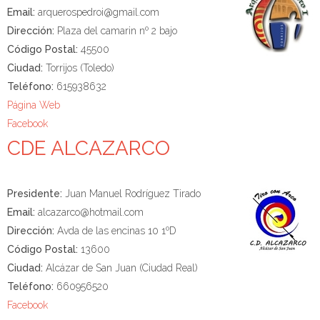
Email:
arquerospedroi@gmail.com
Dirección:
Plaza del camarin nº 2 bajo
Código Postal:
45500
Ciudad:
Torrijos (Toledo)
Teléfono:
615938632
Página Web
Facebook
CDE ALCAZARCO
Presidente:
Juan Manuel Rodríguez Tirado
Email:
alcazarco@hotmail.com
Dirección:
Avda de las encinas 10 1ºD
Código Postal:
13600
Ciudad:
Alcázar de San Juan (Ciudad Real)
Teléfono:
660956520
Facebook