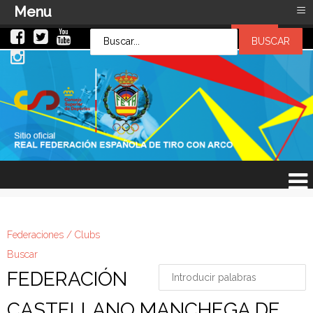
≡
Menu
LOG IN
LOG IN
OR
SIGN UP
Usuario
Contraseña
Recuérdeme
¿Recordar contraseña?
¿Recordar usuario?
Federaciones / Clubs
Buscar
FEDERACIÓN
CASTELLANO MANCHEGA DE