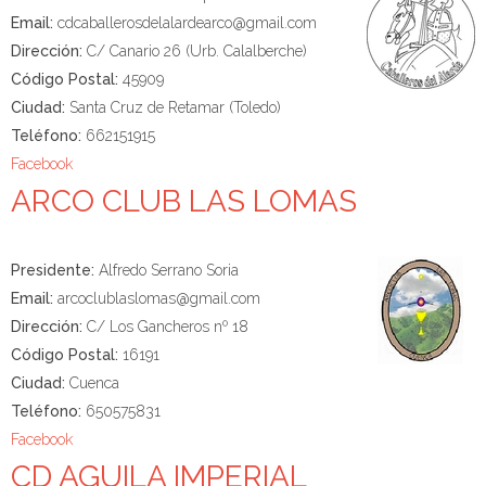
Email:
cdcaballerosdelalardearco@gmail.com
Dirección:
C/ Canario 26 (Urb. Calalberche)
Código Postal:
45909
Ciudad:
Santa Cruz de Retamar (Toledo)
Teléfono:
662151915
Facebook
ARCO CLUB LAS LOMAS
Presidente:
Alfredo Serrano Soria
Email:
arcoclublaslomas@gmail.com
Dirección:
C/ Los Gancheros nº 18
Código Postal:
16191
Ciudad:
Cuenca
Teléfono:
650575831
Facebook
CD AGUILA IMPERIAL