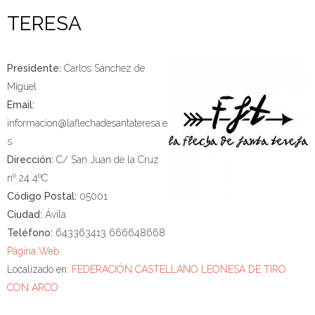
TERESA
Presidente:
Carlos Sánchez de
Miguel
Email:
informacion@laflechadesantateresa.e
s
Dirección:
C/ San Juan de la Cruz
nº 24 4ºC
Código Postal:
05001
Ciudad:
Ávila
Teléfono:
643363413 666648668
Página Web
Localizado en:
FEDERACIÓN CASTELLANO LEONESA DE TIRO
CON ARCO