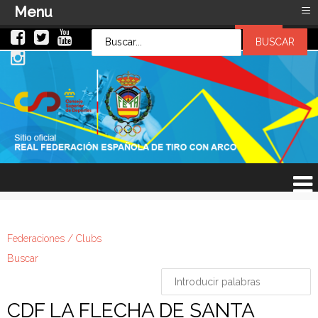
≡
Menu
LOG IN
LOG IN
OR
SIGN UP
Usuario
Contraseña
Recuérdeme
¿Recordar contraseña?
¿Recordar usuario?
Federaciones / Clubs
Buscar
CDF LA FLECHA DE SANTA