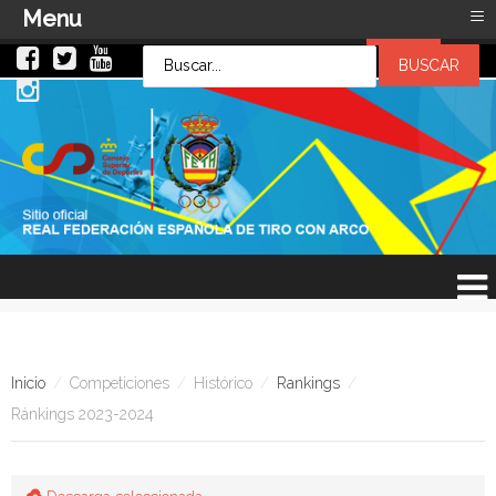
≡
Menu
LOG IN
LOG IN
OR
SIGN UP
Usuario
Contraseña
Recuérdeme
¿Recordar contraseña?
¿Recordar usuario?
Inicio
/
Competiciones
/
Histórico
/
Rankings
/
Ránkings 2023-2024