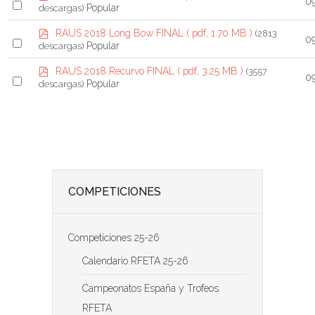
S
0
d
Popular
descargas)
t
n
t
e
f
e
e
p
i
RAUS 2018 Long Bow FINAL
( pdf, 1.70 MB )
(2813
a
c
l
S
0
d
Popular
descargas)
m
t
n
t
e
f
e
e
p
i
RAUS 2018 Recurvo FINAL
( pdf, 3.25 MB )
(3557
a
c
l
S
0
d
Popular
descargas)
m
t
n
t
e
f
e
e
i
a
c
l
m
t
n
t
e
e
i
a
c
m
t
n
t
e
i
a
COMPETICIONES
m
t
n
e
i
Competiciones 25-26
m
t
e
Calendario RFETA 25-26
m
Campeonatos España y Trofeos
RFETA