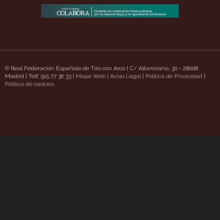
© Real Federación Española de Tiro con Arco | C/ Altamirano, 30 - 28008
Madrid | Telf. 915 77 36 33 |
Mapa Web
|
Aviso Legal
|
Política de Privacidad
|
pizzaschatt.com/
Política de cookies
https://www.uavpioneers.com/
Deneme Bonusu Veren Siteler