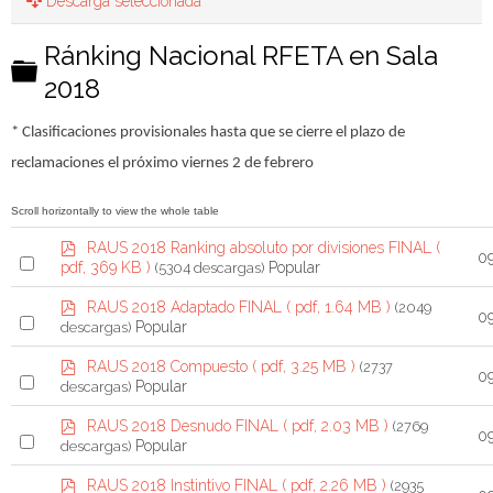
Descarga seleccionada
Ránking Nacional RFETA en Sala
C
2018
a
r
* Clasificaciones provisionales hasta que se cierre el plazo de
p
reclamaciones el próximo viernes 2 de febrero
e
t
p
RAUS 2018 Ranking absoluto por divisiones FINAL
(
S
0
a
d
Popular
pdf, 369 KB )
(5304 descargas)
f
e
p
RAUS 2018 Adaptado FINAL
( pdf, 1.64 MB )
(2049
l
S
0
d
Popular
descargas)
e
f
e
p
RAUS 2018 Compuesto
( pdf, 3.25 MB )
(2737
c
l
S
0
d
Popular
descargas)
t
e
f
e
p
RAUS 2018 Desnudo FINAL
( pdf, 2.03 MB )
(2769
a
c
l
S
0
d
Popular
descargas)
n
t
e
f
e
p
i
RAUS 2018 Instintivo FINAL
( pdf, 2.26 MB )
(2935
a
c
l