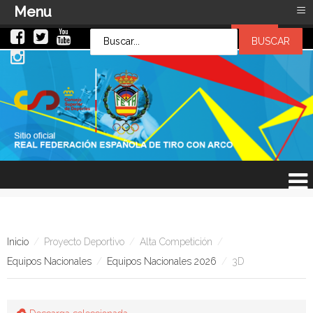
≡
Menu
LOG IN
LOG IN
OR
SIGN UP
Usuario
Contraseña
Recuérdeme
¿Recordar contraseña?
¿Recordar usuario?
Inicio
/
Proyecto Deportivo
/
Alta Competición
/
Equipos Nacionales
/
Equipos Nacionales 2026
/
3D