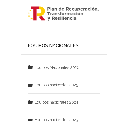
EQUIPOS NACIONALES
C
Equipos Nacionales 2026
a
r
C
Equipos nacionales 2025
p
a
e
r
C
Equipos nacionales 2024
t
p
a
a
e
r
C
Equipos nacionales 2023
t
p
a