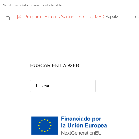
t
p
a
e
t
p
S
Popular
Programa Equipos Nacionales
( 1.03 MB )
0
a
d
e
f
l
e
c
t
a
BUSCAR EN LA WEB
n
i
t
e
m