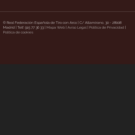
© Real Federación Española de Tiro con Arco | C/ Altamirano, 30 - 28008
Madrid | Telf. 915 77 36 33 |
Mapa Web
|
Aviso Legal
|
Política de Privacidad
|
pizzaschatt.com/
Política de cookies
https://www.uavpioneers.com/
Deneme Bonusu Veren Siteler
c