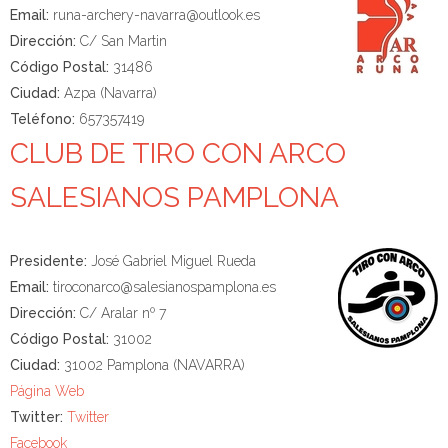
Email:
runa-archery-navarra@outlook.es
Dirección:
C/ San Martin
Código Postal:
31486
Ciudad:
Azpa (Navarra)
Teléfono:
657357419
CLUB DE TIRO CON ARCO
SALESIANOS PAMPLONA
Presidente:
José Gabriel Miguel Rueda
Email:
tiroconarco@salesianospamplona.es
Dirección:
C/ Aralar nº 7
Código Postal:
31002
Ciudad:
31002 Pamplona (NAVARRA)
Página Web
Twitter:
Twitter
Facebook