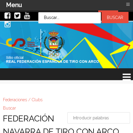
≡
Menu
LOG IN
LOG IN
OR
SIGN UP
Usuario
Contraseña
Recuérdeme
¿Recordar contraseña?
¿Recordar usuario?
Federaciones / Clubs
Buscar
FEDERACIÓN
NAVARRA DE TIRO CON ARCO