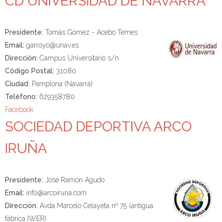
CD UNIVERSIDAD DE NAVARRA
Presidente:
Tomás Gómez - Acebo Temes
Email:
garroyo@unav.es
Dirección:
Campus Universitario s/n
Código Postal:
31080
Ciudad:
Pamplona (Navarra)
Teléfono:
629358780
Facebook
SOCIEDAD DEPORTIVA ARCO
IRUÑA
Presidente:
José Ramón Agudo
Email:
info@arcoiruna.com
Dirección:
Avda Marcelo Celayeta nº 75 (antigua
fábrica IWER)