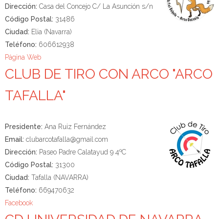
Dirección:
Casa del Concejo C/ La Asunción s/n
Código Postal:
31486
Ciudad:
Elia (Navarra)
Teléfono:
606612938
Página Web
CLUB DE TIRO CON ARCO "ARCO
TAFALLA"
Presidente:
Ana Ruiz Fernández
Email:
clubarcotafalla@gmail.com
Dirección:
Paseo Padre Calatayud 9 4ºC
Código Postal:
31300
Ciudad:
Tafalla (NAVARRA)
Teléfono:
669470632
Facebook