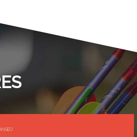
RES
 IANSEO