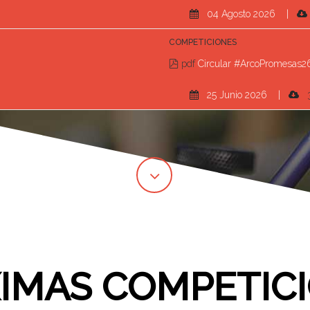
04 Agosto 2026 |
COMPETICIONES
pdf
Circular #ArcoPromesas2
25 Junio 2026 |
IMAS COMPETIC