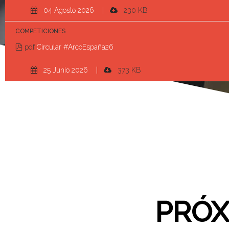
04 Agosto 2026 |
230 KB
COMPETICIONES
pdf
Circular #ArcoEspaña26
25 Junio 2026 |
373 KB
PRÓX