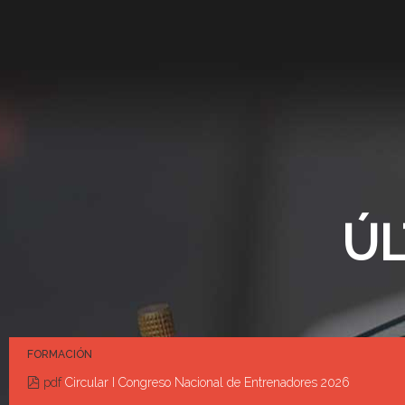
ÚL
FORMACIÓN
pdf
Circular I Congreso Nacional de Entrenadores 2026