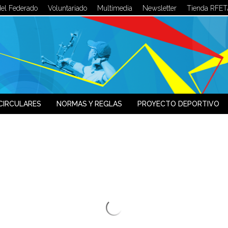
del Federado
Voluntariado
Multimedia
Newsletter
Tienda RFET
LOG IN
OR
SIGN UP
Usuario
Contraseña
CIRCULARES
NORMAS Y REGLAS
PROYECTO DEPORTIVO
Recuérdeme
¿Recordar contraseña?
¿Recordar usuario?