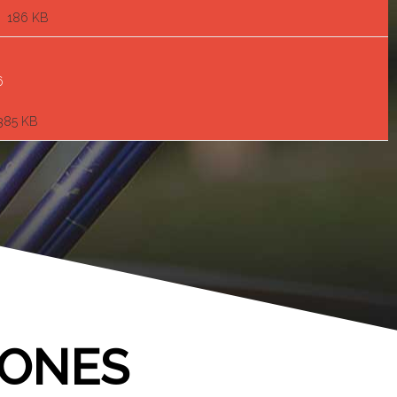
186 KB
6
385 KB
IONES