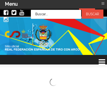
≡
Menu
LOG IN