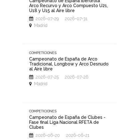
Campeonato de España Iberdrola
III Gra
Arco Recurvo y Arco Compuesto U21,
tiro co
U18 y U15 al Aire libre
Valladol
RFETA d
2026-07-29 2026-07-31
2025/2
Madrid
2026
Vallad
COMPETICIONES
Campeonato de España de Arco
COMPETIC
Tradicional, Longbow y Arco Desnudo
al Aire libre
Campeo
2025-2
2026-07-25 2026-07-26
2026
Madrid
Madri
COMPETICIONES
COMPETIC
Campeonato de España de Clubes -
Fase final Liga Nacional RFETA de
Campeo
Clubes
2025-2
2026-06-20 2026-06-21
202