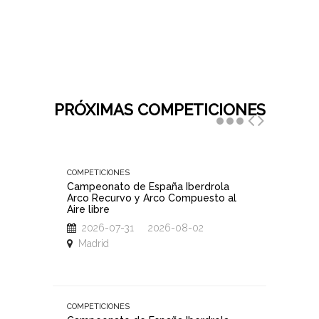
PRÓXIMAS COMPETICIONES
COMPETICIONES
COMPETIC
Campeonato de España Iberdrola
III Gran
Arco Recurvo y Arco Compuesto al
Júnior,
Aire libre
Madrid
2026-07-31 2026-08-02
2026
Madrid
Madri
COMPETICIONES
COMPETIC