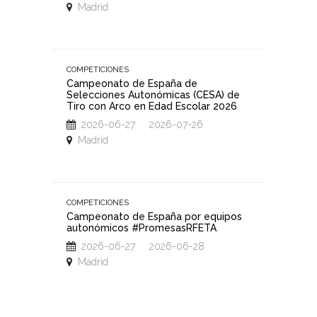
Madrid
Hoyos
COMPETICIONES
COMPETIC
Campeonato de España de
Campeo
Selecciones Autonómicas (CESA) de
Deporti
Tiro con Arco en Edad Escolar 2026
Trofeo 
al Aire 
2026-06-27 2026-07-26
2026
Madrid
Toled
COMPETICIONES
COMPETIC
Campeonato de España por equipos
autonómicos #PromesasRFETA
Campeo
2026
2026-06-27 2026-06-28
2026
Madrid
San Ma