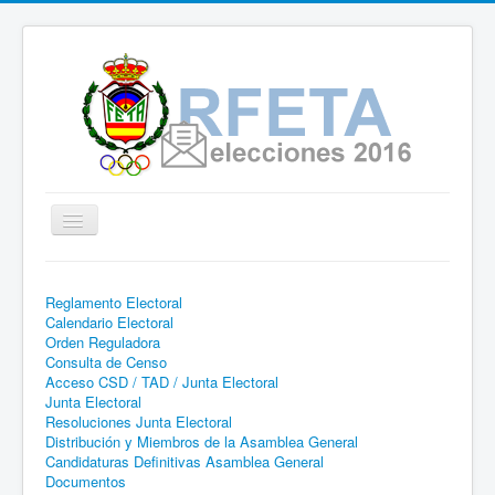
Cambiar
navegación
Real Federación Española de
Reglamento Electoral
Tiro con Arco | Página web
Calendario Electoral
informativa - Proceso Electoral
Orden Reguladora
Consulta de Censo
2016
Acceso CSD / TAD / Junta Electoral
Junta Electoral
Resoluciones Junta Electoral
Distribución y Miembros de la Asamblea General
Candidaturas Definitivas Asamblea General
Documentos