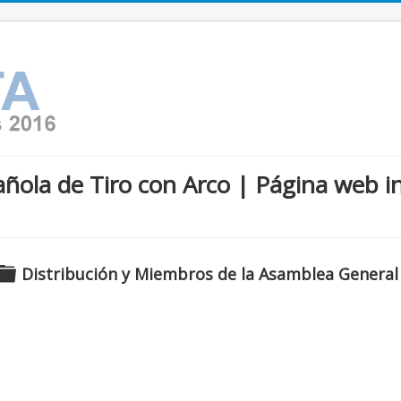
ñola de Tiro con Arco | Página web i
C
Distribución y Miembros de la Asamblea General
a
r
p
e
t
a