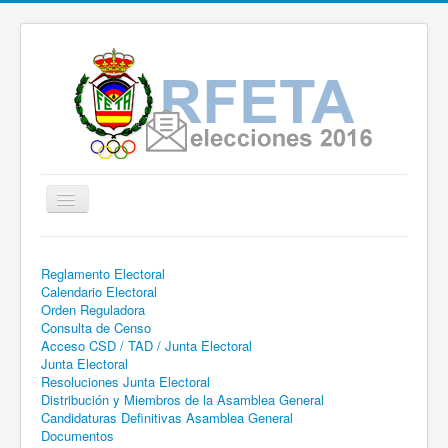
Cambiar
navegación
Real Federación Española de
Reglamento Electoral
Tiro con Arco | Página web
Calendario Electoral
informativa - Proceso Electoral
Orden Reguladora
Consulta de Censo
2016
Acceso CSD / TAD / Junta Electoral
Junta Electoral
Resoluciones Junta Electoral
Distribución y Miembros de la Asamblea General
Candidaturas Definitivas Asamblea General
Documentos