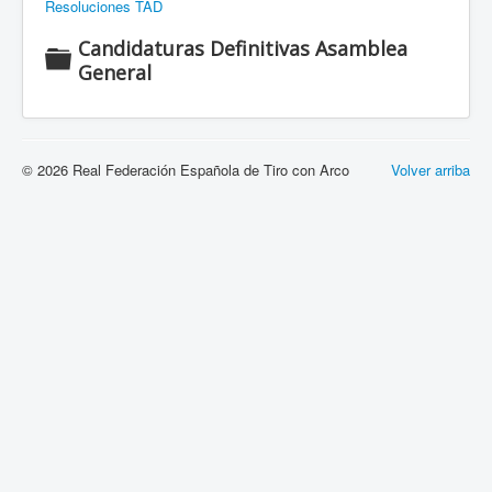
Resoluciones TAD
Candidaturas Definitivas Asamblea
C
General
a
r
p
e
© 2026 Real Federación Española de Tiro con Arco
Volver arriba
t
a