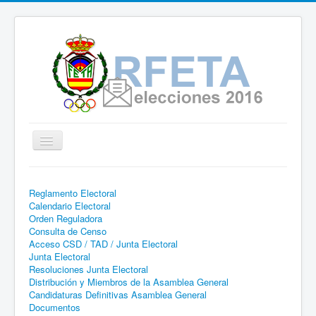
Cambiar
navegación
Real Federación Española de
Reglamento Electoral
Tiro con Arco | Página web
Calendario Electoral
informativa - Proceso Electoral
Orden Reguladora
Consulta de Censo
2016
Acceso CSD / TAD / Junta Electoral
Junta Electoral
Resoluciones Junta Electoral
Distribución y Miembros de la Asamblea General
Candidaturas Definitivas Asamblea General
Documentos