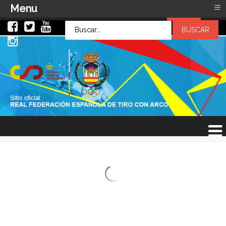
≡
Menu
LOG IN