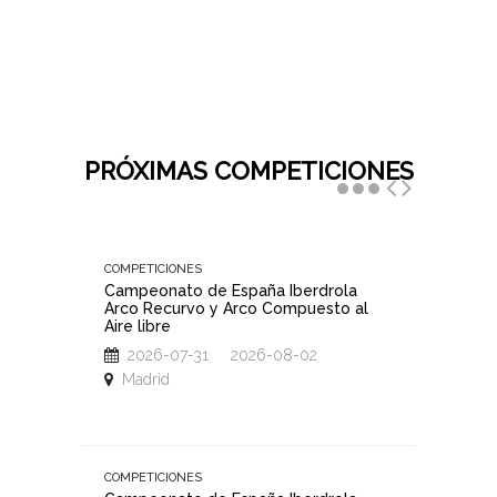
PRÓXIMAS COMPETICIONES
COMPETICIONES
COMPETIC
Campeonato de España Iberdrola
III Gran
Arco Recurvo y Arco Compuesto al
Júnior,
Aire libre
Madrid
2026-07-31 2026-08-02
2026
Madrid
Madri
COMPETICIONES
COMPETIC