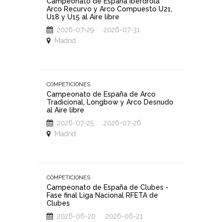
Campeonato de España Iberdrola
III Gra
Arco Recurvo y Arco Compuesto U21,
tiro co
U18 y U15 al Aire libre
Valladol
RFETA d
2026-07-29 2026-07-31
2025/2
Madrid
2026
Vallad
COMPETICIONES
Campeonato de España de Arco
COMPETIC
Tradicional, Longbow y Arco Desnudo
al Aire libre
Campeo
2025-2
2026-07-25 2026-07-26
2026
Madrid
Madri
COMPETICIONES
COMPETIC
Campeonato de España de Clubes -
Fase final Liga Nacional RFETA de
Campeo
Clubes
2025-2
2026-06-20 2026-06-21
202