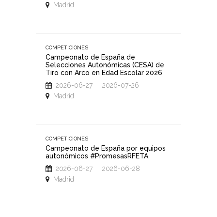
Madrid
Hoyos
COMPETICIONES
COMPETIC
Campeonato de España de
Campeo
Selecciones Autonómicas (CESA) de
Deporti
Tiro con Arco en Edad Escolar 2026
Trofeo 
al Aire 
2026-06-27 2026-07-26
2026
Madrid
Toled
COMPETICIONES
COMPETIC
Campeonato de España por equipos
autonómicos #PromesasRFETA
Campeo
2026
2026-06-27 2026-06-28
2026
Madrid
San Ma